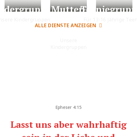
ndergruppen
Mutter-
Teeniegrup
Kind-
nsere Kindergruppen
Für 13-16 jährige Tee
ALLE DIENSTE ANZEIGEN
Kreis
Unsere
Kindergruppen
Epheser 4:15
Lasst uns aber wahrhaftig