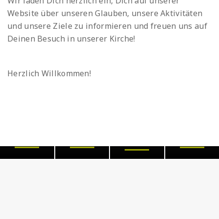
Wir laden Dich herzlich ein, Dich auf unserer
Website über unseren Glauben, unsere Aktivitäten
und unsere Ziele zu informieren und freuen uns auf
Deinen Besuch in unserer Kirche!
Herzlich Willkommen!
Wer wir
Was wir
Anschlu
sind
glauben
finde
Gemeindeleben