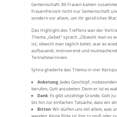
Gemeinschaft. 80 Frauen kamen zusammen,
Frauenfreizeit nicht nur Gemeinschaft und 
sondern vor allem, um ihr geistliches Wac
Das Highlight des Treffens war der Vortra
Thema „Gebet“ sprach. „Obwohl man es we
ist, obwohl man täglich betet, war es wie
aufbauend, motivierend und mutmachend“,
Teilnehmerinnen.
Sylvia gliederte das Thema in vier Kernpu
Anbetung
: Jedes Geschöpf, insbesonder
berufen, Gott anzubeten. Denn er ist es wa
Dank
: Es gibt unzählige Gründe, Gott z
bis hin zur einfachen Tatsache, dass wir a
Bitten
: Wir dürfen uns mit allem, was u
wenden. Keine Bitte ist ihm zu groß oder zu