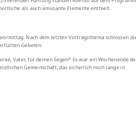
faszinierenden Führung standen ebenso auf dem Programm
ortliche als auch amüsante Elemente enthielt.
gvormittag. Nach dem letzten Vortragsthema schlossen di
erfüllten Gebeten.
anke, Vater, für deinen Segen!“ Es war ein Wochenende de
istlichen Gemeinschaft, das sicherlich noch lange in