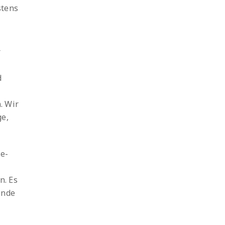
stens
r
d
. Wir
ge,
ne-
n. Es
inde