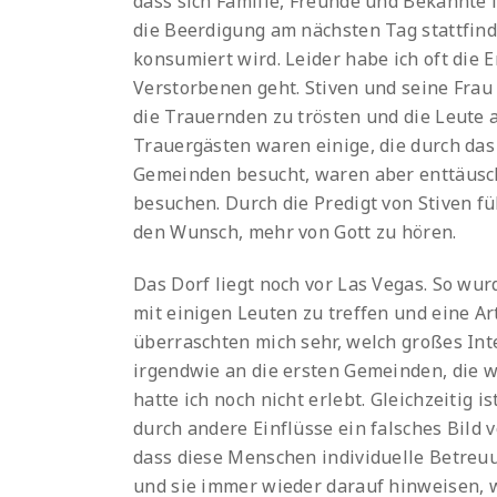
dass sich Familie, Freunde und Bekannte 
die Beerdigung am nächsten Tag stattfindet
konsumiert wird. Leider habe ich oft die
Verstorbenen geht. Stiven und seine Frau 
die Trauernden zu trösten und die Leute
Trauergästen waren einige, die durch das
Gemeinden besucht, waren aber enttäusch
besuchen. Durch die Predigt von Stiven f
den Wunsch, mehr von Gott zu hören.
Das Dorf liegt noch vor Las Vegas. So wur
mit einigen Leuten zu treffen und eine Art
überraschten mich sehr, welch großes Int
irgendwie an die ersten Gemeinden, die w
hatte ich noch nicht erlebt. Gleichzeitig 
durch andere Einflüsse ein falsches Bild
dass diese Menschen individuelle Betreuu
und sie immer wieder darauf hinweisen, w