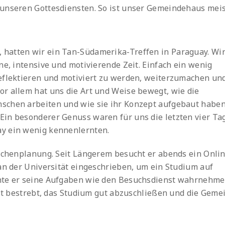
 unseren Gottesdiensten. So ist unser Gemeindehaus mei
hatten wir ein Tan-Südamerika-Treffen in Paraguay. Wi
ne, intensive und motivierende Zeit. Einfach ein wenig
reflektieren und motiviert zu werden, weiterzumachen un
r allem hat uns die Art und Weise bewegt, wie die
schen arbeiten und wie sie ihr Konzept aufgebaut haben
in besonderer Genuss waren für uns die letzten vier Ta
y ein wenig kennenlernten.
Wochenplanung. Seit Längerem besucht er abends ein Onli
 an der Universität eingeschrieben, um ein Studium auf
hte er seine Aufgaben wie den Besuchsdienst wahrnehme
ist bestrebt, das Studium gut abzuschließen und die Geme