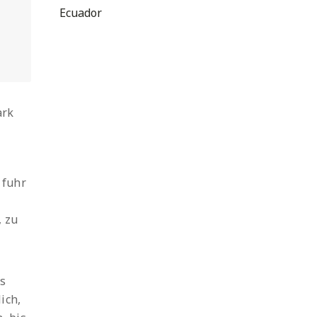
Ecuador
ark
 fuhr
, zu
ns
ich,