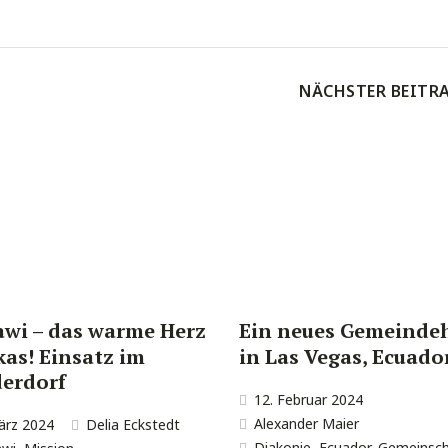
NÄCHSTER BEITR
wi – das warme Herz
Ein neues Gemeinde
kas! Einsatz im
in Las Vegas, Ecuado
erdorf
12. Februar 2024
Alexander Maier
ärz 2024
Delia Eckstedt
Diakonie
,
Ecuador
,
Gemeinsch