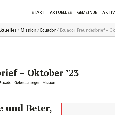
START
AKTUELLES
GEMEINDE
AKTIV
ktuelles
/
Mission
/
Ecuador
/
Ecuador Freundesbrief – Ok
ief – Oktober ’23
Ecuador
,
Gebetsanliegen
,
Mission
e und Beter,