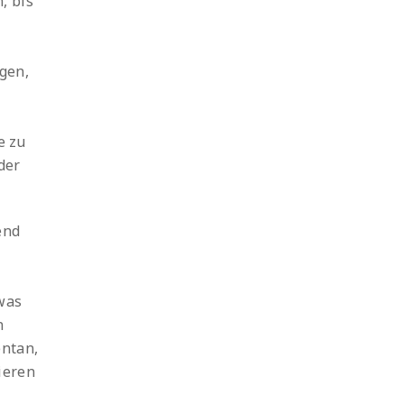
, bis
igen,
e zu
der
end
was
n
entan,
ieren