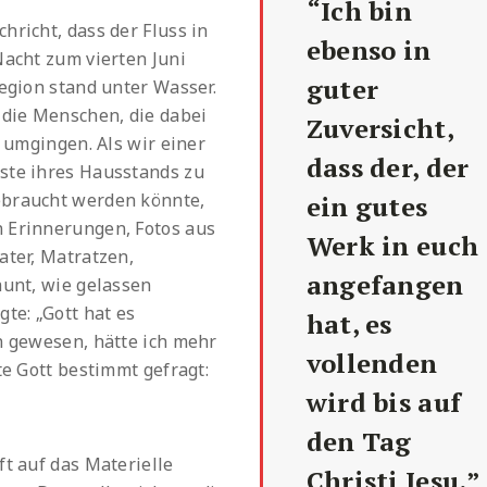
“Ich bin
hricht, dass der Fluss in
ebenso in
Nacht zum vierten Juni
guter
Region stand unter Wasser.
 die Menschen, die dabei
Zuversicht,
n umgingen. Als wir einer
dass der, der
ste ihres Hausstands zu
ebraucht werden könnte,
ein gutes
n Erinnerungen, Fotos aus
Werk in euch
ater, Matratzen,
angefangen
aunt, wie gelassen
te: „Gott hat es
hat, es
n gewesen, hätte ich mehr
vollenden
te Gott bestimmt gefragt:
wird bis auf
den Tag
ft auf das Materielle
Christi Jesu.”