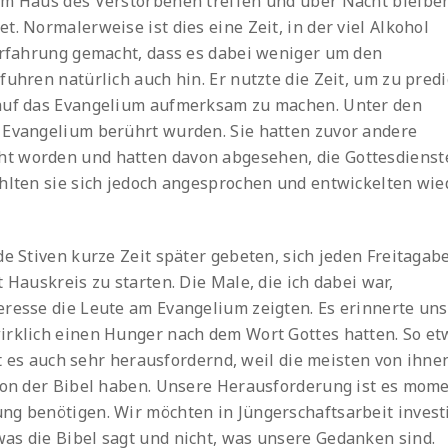
im Haus des Verstorbenen treffen und über Nacht bleiben
. Normalerweise ist dies eine Zeit, in der viel Alkohol
 Erfahrung gemacht, dass es dabei weniger um den
fuhren natürlich auch hin. Er nutzte die Zeit, um zu pred
 auf das Evangelium aufmerksam zu machen. Unter den
 Evangelium berührt wurden. Sie hatten zuvor andere
t worden und hatten davon abgesehen, die Gottesdienst
ühlten sie sich jedoch angesprochen und entwickelten wie
de Stiven kurze Zeit später gebeten, sich jeden Freitagab
 Hauskreis zu starten. Die Male, die ich dabei war,
eresse die Leute am Evangelium zeigten. Es erinnerte uns
irklich einen Hunger nach dem Wort Gottes hatten. So et
ist es auch sehr herausfordernd, weil die meisten von ihne
 von der Bibel haben. Unsere Herausforderung ist es mom
ng benötigen. Wir möchten in Jüngerschaftsarbeit invest
as die Bibel sagt und nicht, was unsere Gedanken sind.