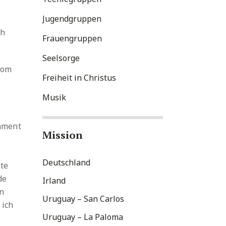
Jugendgruppen
ch
Frauengruppen
Seelsorge
Vom
Freiheit in Christus
Musik
tament
Mission
Deutschland
te
de
Irland
en
Uruguay – San Carlos
 ich
Uruguay – La Paloma