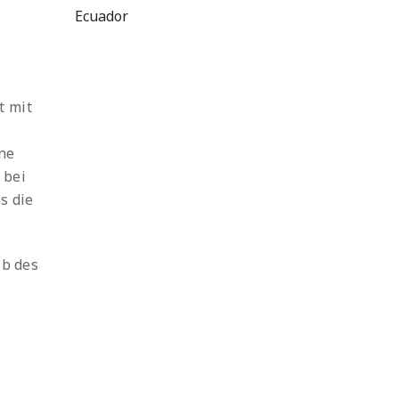
Ecuador
t mit
ine
 bei
s die
lb des