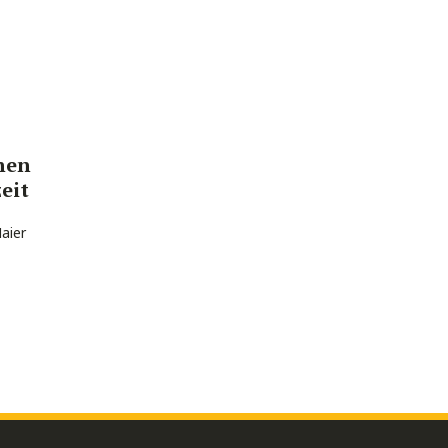
hen
eit
aier