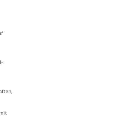
uf
l-
aften,
 mit